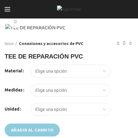
Click to enlarge
Inicio
Conexiones y accesorios de PVC
TEE DE REPARACIÓN PVC
El
El
Material
precio
precio
original
actual
era:
es:
Medidas
S/99.00.
S/95.00.
Unidad
AÑADIR AL CARRITO