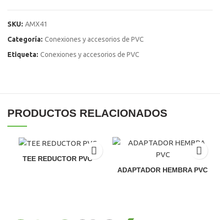
SKU:
AMX41
Categoría:
Conexiones y accesorios de PVC
Etiqueta:
Conexiones y accesorios de PVC
PRODUCTOS RELACIONADOS
TEE REDUCTOR PVC
El
El
ADAPTADOR HEMBRA PVC
precio
precio
El
El
original
actual
precio
precio
era:
es:
original
actual
S/99.00.
S/95.00.
era:
es:
S/99.00.
S/95.00.