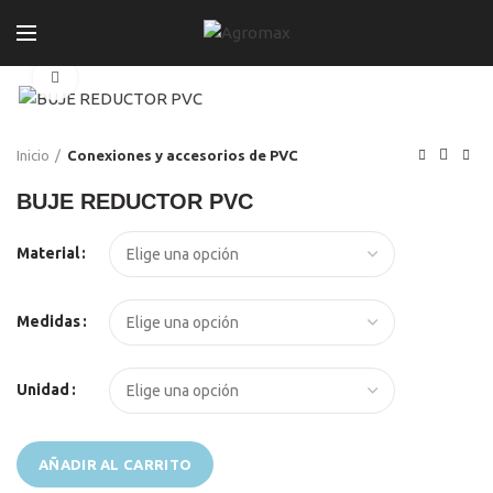
Click to enlarge
Inicio
Conexiones y accesorios de PVC
BUJE REDUCTOR PVC
El
El
Material
precio
precio
original
actual
era:
es:
Medidas
S/99.00.
S/95.00.
Unidad
AÑADIR AL CARRITO