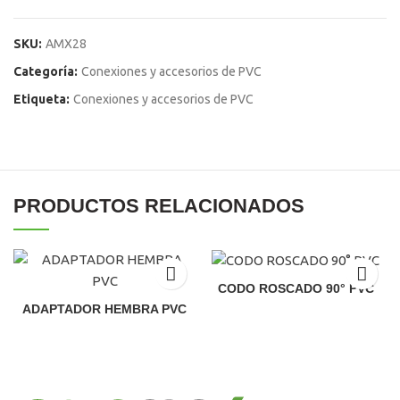
SKU:
AMX28
Categoría:
Conexiones y accesorios de PVC
Etiqueta:
Conexiones y accesorios de PVC
PRODUCTOS RELACIONADOS
CODO ROSCADO 90° PVC
El
El
ADAPTADOR HEMBRA PVC
precio
precio
El
El
original
actual
precio
precio
era:
es:
original
actual
S/99.00.
S/95.00.
era:
es:
S/99.00.
S/95.00.