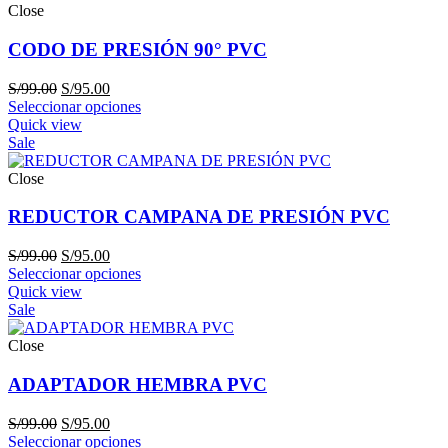
Close
CODO DE PRESIÓN 90° PVC
El
El
S/
99.00
S/
95.00
precio
precio
Seleccionar opciones
original
actual
Quick view
era:
es:
Sale
S/99.00.
S/95.00.
Close
REDUCTOR CAMPANA DE PRESIÓN PVC
El
El
S/
99.00
S/
95.00
precio
precio
Seleccionar opciones
original
actual
Quick view
era:
es:
Sale
S/99.00.
S/95.00.
Close
ADAPTADOR HEMBRA PVC
El
El
S/
99.00
S/
95.00
precio
precio
Seleccionar opciones