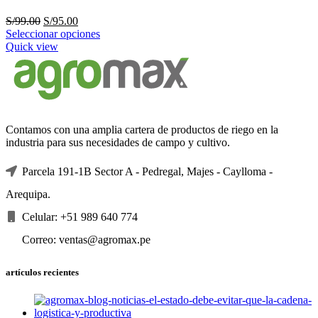
El
El
S/
99.00
S/
95.00
precio
precio
Seleccionar opciones
original
actual
Quick view
era:
es:
S/99.00.
S/95.00.
Contamos con una amplia cartera de productos de riego en la
industria para sus necesidades de campo y cultivo.
Parcela 191-1B Sector A - Pedregal, Majes - Caylloma -
Arequipa.
Celular: +51 989 640 774
Correo: ventas@agromax.pe
artículos recientes