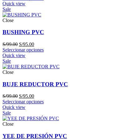
original
actual
Quick view
era:
es:
Sale
S/99.00.
S/95.00.
Close
BUSHING PVC
El
El
S/
99.00
S/
95.00
precio
precio
Seleccionar opciones
original
actual
Quick view
era:
es:
Sale
S/99.00.
S/95.00.
Close
BUJE REDUCTOR PVC
El
El
S/
99.00
S/
95.00
precio
precio
Seleccionar opciones
original
actual
Quick view
era:
es:
Sale
S/99.00.
S/95.00.
Close
YEE DE PRESIÓN PVC