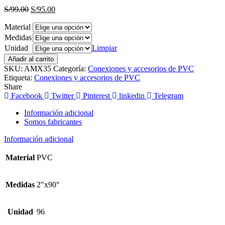
El
El
S/
99.00
S/
95.00
precio
precio
Material
original
actual
era:
es:
Medidas
S/99.00.
S/95.00.
Unidad
Limpiar
Añadir al carrito
SKU:
AMX35
Categoría:
Conexiones y accesorios de PVC
Etiqueta:
Conexiones y accesorios de PVC
Share
Facebook
Twitter
Pinterest
linkedin
Telegram
Información adicional
Somos fabricantes
Información adicional
Material
PVC
Medidas
2″x90°
Unidad
96