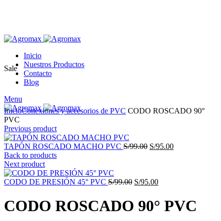
Inicio
Nuestros Productos
Sale
Contacto
Blog
Menu
Click to enlarge
Inicio
Conexiones y accesorios de PVC
CODO ROSCADO 90°
PVC
Previous product
El
El
TAPÓN ROSCADO MACHO PVC
S/
99.00
S/
95.00
precio
precio
Back to products
original
actual
Next product
era:
es:
El
S/99.00.
El
S/95.00.
CODO DE PRESIÓN 45° PVC
S/
99.00
S/
95.00
precio
precio
original
actual
CODO ROSCADO 90° PVC
era:
es:
S/99.00.
S/95.00.