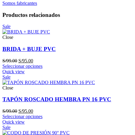
Somos fabricantes
Productos relacionados
Sale
Close
BRIDA + BUJE PVC
El
El
S/
99.00
S/
95.00
precio
precio
Seleccionar opciones
original
actual
Quick view
era:
es:
Sale
S/99.00.
S/95.00.
Close
TAPÓN ROSCADO HEMBRA PN 16 PVC
El
El
S/
99.00
S/
95.00
precio
precio
Seleccionar opciones
original
actual
Quick view
era:
es:
Sale
S/99.00.
S/95.00.