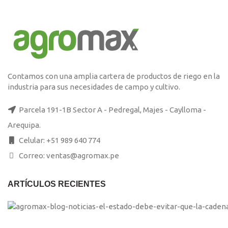
original
actual
era:
es:
S/99.00.
S/95.00.
Contamos con una amplia cartera de productos de riego en la
industria para sus necesidades de campo y cultivo.
Parcela 191-1B Sector A - Pedregal, Majes - Caylloma -
Arequipa.
Celular: +51 989 640 774
Correo: ventas@agromax.pe
ARTÍCULOS RECIENTES