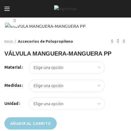
Click to enlarge
Inicio
Accesorios de Polopropileno
VÁLVULA MANGUERA-MANGUERA PP
El
El
Material
precio
precio
original
actual
era:
es:
Medidas
S/99.00.
S/95.00.
Unidad
AÑADIR AL CARRITO