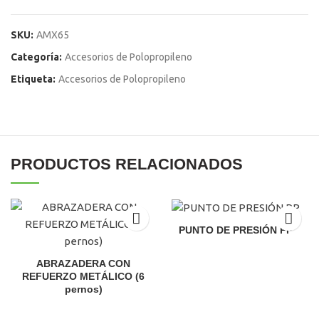
SKU:
AMX65
Categoría:
Accesorios de Polopropileno
Etiqueta:
Accesorios de Polopropileno
PRODUCTOS RELACIONADOS
PUNTO DE PRESIÓN PP
El
El
precio
precio
ABRAZADERA CON
original
actual
REFUERZO METÁLICO (6
era:
es:
pernos)
S/99.00.
S/95.00.
El
El
precio
precio