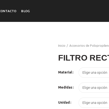
CONTACTO
BLOG
Inicio
Accesorios de Polopropilen
FILTRO REC
El
El
Material
precio
precio
original
actual
Medidas
era:
es:
S/99.00.
S/95.00.
Unidad