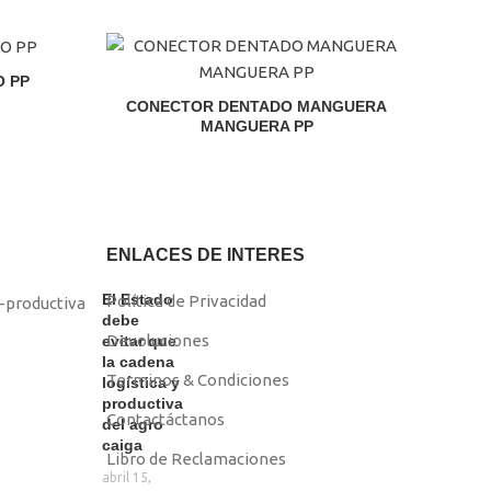
O PP
CONECTOR DENTADO MANGUERA
MANGUERA PP
El
El
precio
precio
original
actual
era:
es:
S/99.00.
S/95.00.
ENLACES DE INTERES
El Estado
Política de Privacidad
debe
Devoluciones
evitar que
la cadena
Terminos & Condiciones
logística y
productiva
Contactáctanos
del agro
caiga
Libro de Reclamaciones
abril 15,