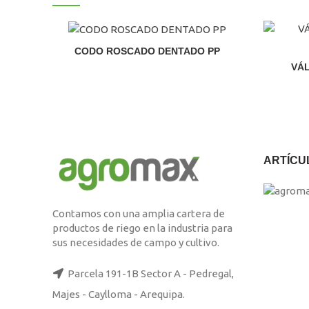
CODO ROSCADO DENTADO PP
El
El
VÁL
precio
precio
original
actual
era:
es:
S/99.00.
S/95.00.
ARTÍCU
Contamos con una amplia cartera de
productos de riego en la industria para
sus necesidades de campo y cultivo.
Parcela 191-1B Sector A - Pedregal,
Majes - Caylloma - Arequipa.