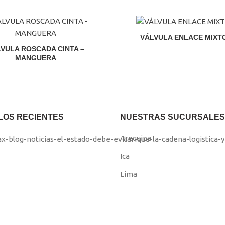
VÁLVULA ENLACE MIXT
El
El
VULA ROSCADA CINTA –
MANGUERA
precio
precio
original
actual
El
El
era:
es:
precio
precio
S/99.00.
S/95.00.
original
actual
era:
es:
S/99.00.
S/95.00.
LOS RECIENTES
NUESTRAS SUCURSALES
Arequipa
Ica
Lima