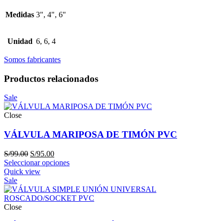
Medidas
3", 4", 6"
Unidad
6, 6, 4
Somos fabricantes
Productos relacionados
Sale
Close
VÁLVULA MARIPOSA DE TIMÓN PVC
El
El
S/
99.00
S/
95.00
precio
precio
Seleccionar opciones
original
actual
Quick view
era:
es:
Sale
S/99.00.
S/95.00.
Close