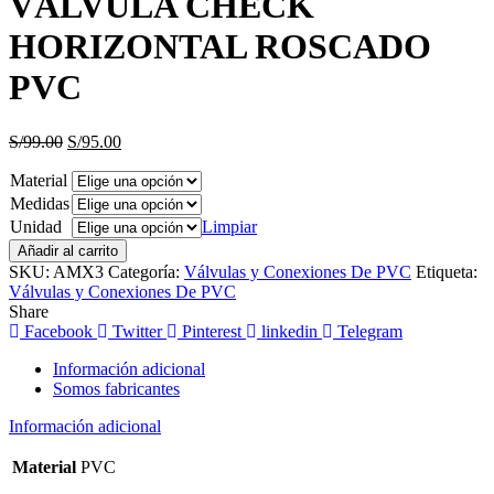
VÁLVULA CHECK
era:
es:
S/99.00.
S/95.00.
HORIZONTAL ROSCADO
PVC
El
El
S/
99.00
S/
95.00
precio
precio
Material
original
actual
era:
es:
Medidas
S/99.00.
S/95.00.
Unidad
Limpiar
Añadir al carrito
SKU:
AMX3
Categoría:
Válvulas y Conexiones De PVC
Etiqueta:
Válvulas y Conexiones De PVC
Share
Facebook
Twitter
Pinterest
linkedin
Telegram
Información adicional
Somos fabricantes
Información adicional
Material
PVC