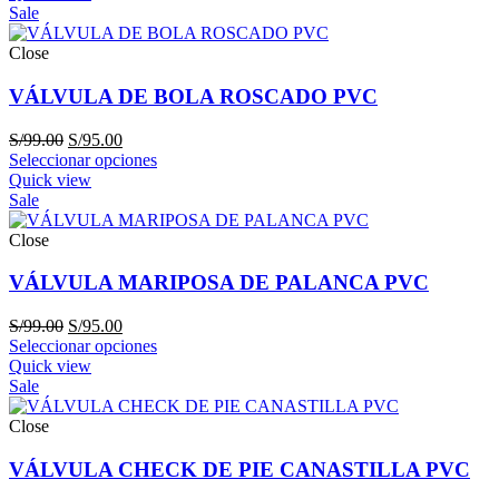
era:
es:
Sale
S/99.00.
S/95.00.
Close
VÁLVULA DE BOLA ROSCADO PVC
El
El
S/
99.00
S/
95.00
precio
precio
Seleccionar opciones
original
actual
Quick view
era:
es:
Sale
S/99.00.
S/95.00.
Close
VÁLVULA MARIPOSA DE PALANCA PVC
El
El
S/
99.00
S/
95.00
precio
precio
Seleccionar opciones
original
actual
Quick view
era:
es:
Sale
S/99.00.
S/95.00.
Close
VÁLVULA CHECK DE PIE CANASTILLA PVC