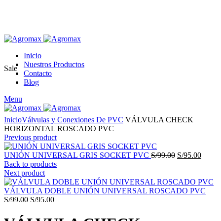
Inicio
Nuestros Productos
Sale
Contacto
Blog
Menu
Click to enlarge
Inicio
Válvulas y Conexiones De PVC
VÁLVULA CHECK
HORIZONTAL ROSCADO PVC
Previous product
El
El
UNIÓN UNIVERSAL GRIS SOCKET PVC
S/
99.00
S/
95.00
precio
precio
Back to products
original
actual
Next product
era:
es:
S/99.00.
S/95.0
VÁLVULA DOBLE UNIÓN UNIVERSAL ROSCADO PVC
El
El
S/
99.00
S/
95.00
precio
precio
original
actual