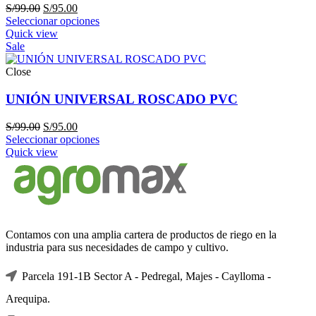
El
El
S/
99.00
S/
95.00
precio
precio
Seleccionar opciones
original
actual
Quick view
era:
es:
Sale
S/99.00.
S/95.00.
Close
UNIÓN UNIVERSAL ROSCADO PVC
El
El
S/
99.00
S/
95.00
precio
precio
Seleccionar opciones
original
actual
Quick view
era:
es:
S/99.00.
S/95.00.
Contamos con una amplia cartera de productos de riego en la
industria para sus necesidades de campo y cultivo.
Parcela 191-1B Sector A - Pedregal, Majes - Caylloma -
Arequipa.