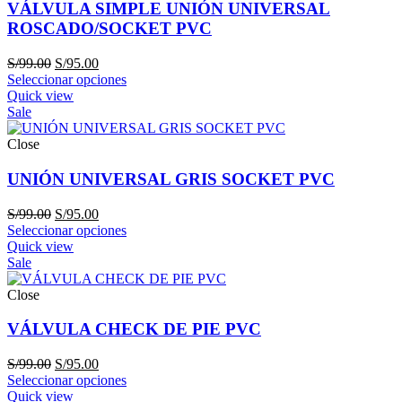
VÁLVULA SIMPLE UNIÓN UNIVERSAL
ROSCADO/SOCKET PVC
El
El
S/
99.00
S/
95.00
precio
precio
Seleccionar opciones
original
actual
Quick view
era:
es:
Sale
S/99.00.
S/95.00.
Close
UNIÓN UNIVERSAL GRIS SOCKET PVC
El
El
S/
99.00
S/
95.00
precio
precio
Seleccionar opciones
original
actual
Quick view
era:
es:
Sale
S/99.00.
S/95.00.
Close
VÁLVULA CHECK DE PIE PVC
El
El
S/
99.00
S/
95.00
precio
precio
Seleccionar opciones
original
actual
Quick view