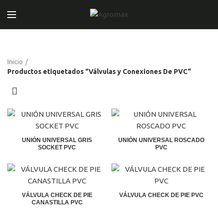
Inicio
Productos etiquetados “Válvulas y Conexiones De PVC”
UNIÓN UNIVERSAL GRIS
UNIÓN UNIVERSAL ROSCADO
SOCKET PVC
PVC
El
El
El
El
precio
precio
precio
precio
original
actual
original
actual
era:
es:
era:
es:
S/99.00.
S/95.00.
S/99.00.
S/95.00.
VÁLVULA CHECK DE PIE
VÁLVULA CHECK DE PIE PVC
CANASTILLA PVC
El
El
El
El
precio
precio