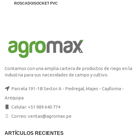
era:
es:
ROSCADO/SOCKET PVC
S/99.00.
S/95.00.
El
El
precio
precio
original
actual
era:
es:
S/99.00.
S/95.00.
Contamos con una amplia cartera de productos de riego en la
industria para sus necesidades de campo y cultivo.
Parcela 191-1B Sector A - Pedregal, Majes - Caylloma -
Arequipa.
Celular: +51 989 640 774
Correo: ventas@agromax.pe
ARTÍCULOS RECIENTES