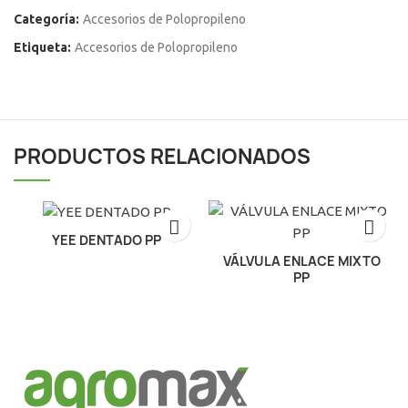
Categoría:
Accesorios de Polopropileno
Etiqueta:
Accesorios de Polopropileno
PRODUCTOS RELACIONADOS
YEE DENTADO PP
VÁLVULA ENLACE MIXTO
El
El
PP
precio
precio
original
actual
El
El
era:
es:
precio
precio
S/99.00.
S/95.00.
original
actual
era:
es:
S/99.00.
S/95.00.