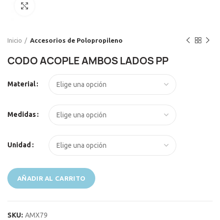
Click to enlarge
Inicio
Accesorios de Polopropileno
CODO ACOPLE AMBOS LADOS PP
El
El
Material
precio
precio
original
actual
era:
es:
Medidas
S/99.00.
S/95.00.
Unidad
AÑADIR AL CARRITO
SKU:
AMX79