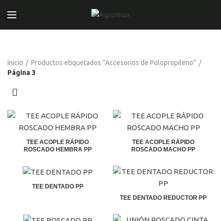
Inicio
Productos etiquetados “Accesorios de Polopropileno”
Página 3
TEE ACOPLE RÁPIDO
TEE ACOPLE RÁPIDO
ROSCADO HEMBRA PP
ROSCADO MACHO PP
El
El
El
El
precio
precio
precio
precio
original
actual
original
actual
era:
es:
era:
es:
TEE DENTADO PP
S/99.00.
S/95.00.
S/99.00.
S/95.00.
El
El
TEE DENTADO REDUCTOR PP
precio
precio
El
El
original
actual
precio
precio