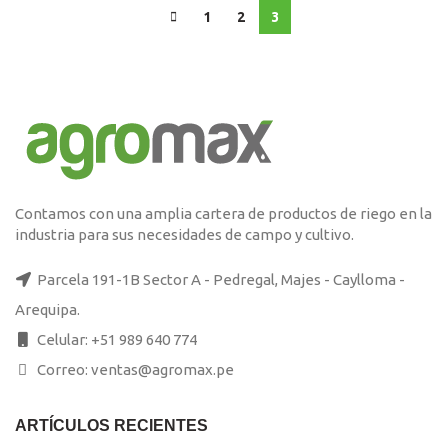
S/99.00.
S/95.00.
original
actual
1
2
3
era:
es:
S/99.00.
S/95.00.
Contamos con una amplia cartera de productos de riego en la
industria para sus necesidades de campo y cultivo.
Parcela 191-1B Sector A - Pedregal, Majes - Caylloma -
Arequipa.
Celular: +51 989 640 774
Correo: ventas@agromax.pe
ARTÍCULOS RECIENTES