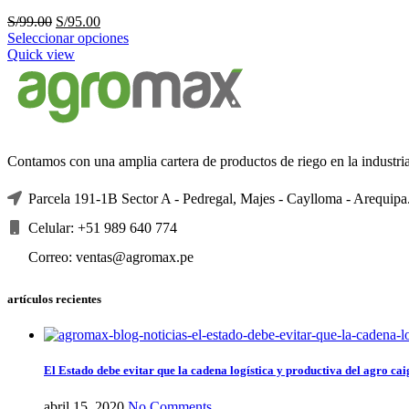
El
El
S/
99.00
S/
95.00
precio
precio
Seleccionar opciones
original
actual
Quick view
era:
es:
S/99.00.
S/95.00.
Contamos con una amplia cartera de productos de riego en la industri
Parcela 191-1B Sector A - Pedregal, Majes - Caylloma - Arequipa
Celular: +51 989 640 774
Correo: ventas@agromax.pe
artículos recientes
El Estado debe evitar que la cadena logística y productiva del agro cai
abril 15, 2020
No Comments