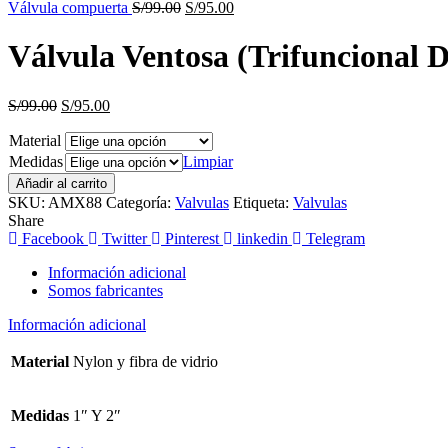
El
El
S/99.00.
S/95.00.
Válvula compuerta
S/
99.00
S/
95.00
precio
precio
original
actual
Válvula Ventosa (Trifuncional 
era:
es:
S/99.00.
S/95.00.
El
El
S/
99.00
S/
95.00
precio
precio
Material
original
actual
era:
es:
Medidas
Limpiar
S/99.00.
S/95.00.
Añadir al carrito
SKU:
AMX88
Categoría:
Valvulas
Etiqueta:
Valvulas
Share
Facebook
Twitter
Pinterest
linkedin
Telegram
Información adicional
Somos fabricantes
Información adicional
Material
Nylon y fibra de vidrio
Medidas
1″ Y 2″