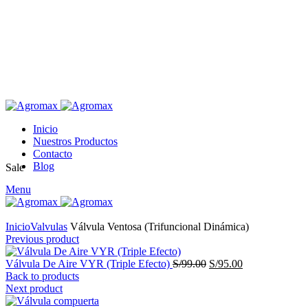
Inicio
Nuestros Productos
Contacto
Blog
Sale
Menu
Click to enlarge
Inicio
Valvulas
Válvula Ventosa (Trifuncional Dinámica)
Previous product
El
El
Válvula De Aire VYR (Triple Efecto)
S/
99.00
S/
95.00
precio
precio
Back to products
original
actual
Next product
era:
es: